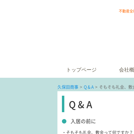
不動産全
トップページ
会社
久保田商事
>
Q & A
>
そもそも礼金、敷
Q & A
入居の前に
・そもそも礼金、敷金って何ですか？