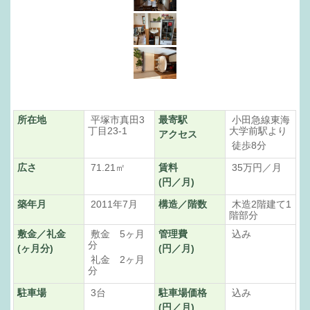
所在地
平塚市真田3
最寄駅
小田急線東海
丁目23-1
大学前駅より
アクセス
徒歩8分
広さ
71.21㎡
賃料
35万円／月
(円／月)
築年月
2011年7月
構造／階数
木造2階建て1
階部分
敷金／礼金
敷金 5ヶ月
管理費
込み
分
(ヶ月分)
(円／月)
礼金 2ヶ月
分
駐車場
3台
駐車場価格
込み
(円／月)